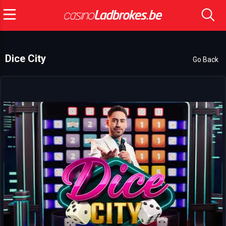
Dice City
Go Back