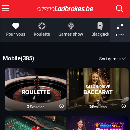
Pour vous
Roulette
Games show
Blackjack
Nouve
Filter
Mobile
(385)
Sort games