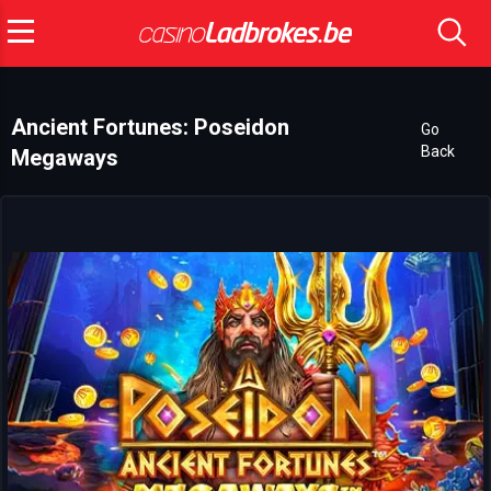
Ancient Fortunes: Poseidon
Go
Back
Megaways