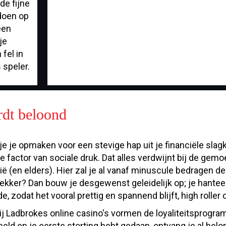
de fijne
doen op
een
je
fel in
 speler.
rdt beloond
je je opmaken voor een stevige hap uit je financiële slag
factor van sociale druk. Dat alles verdwijnt bij de gemo
ë (en elders). Hier zal je al vanaf minuscule bedragen de 
lekker? Dan bouw je desgewenst geleidelijk op; je hantee
 zodat het vooral prettig en spannend blijft, high roller o
ij Ladbrokes online casino's vormen de loyaliteitsprogra
ld en je eerste storting hebt gedaan, ontvang je al belo