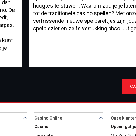
n dan
hoogtes te stuwen. Waarom zou je je late
ino. De
tot de traditionele casino spellen? Met onz
edt,
verfrissende nieuwe spelpareltjes zijn jo
arges.
spelplezier en zelfs verrukking absoluut g
e
n kunt
o je
CA
Casino Online
Onze klante
Casino
Openingstij
Jackpots
Ma-Zon: 10:0