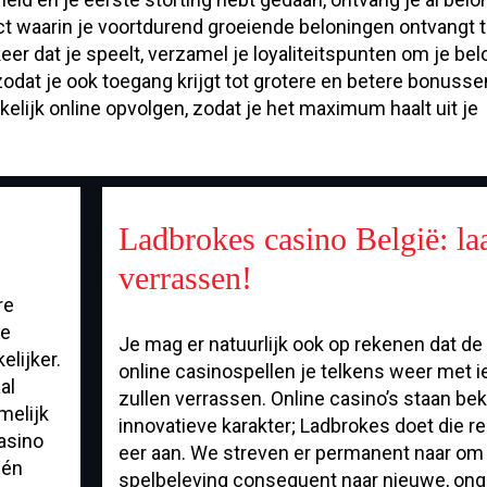
t waarin je voortdurend groeiende beloningen ontvangt t
keer dat je speelt, verzamel je loyaliteitspunten om je be
odat je ook toegang krijgt tot grotere en betere bonusse
lijk online opvolgen, zodat je het maximum haalt uit je
Ladbrokes casino België: laa
verrassen!
re
de
Je mag er natuurlijk ook op rekenen dat d
elijker.
online casinospellen je telkens weer met 
al
zullen verrassen. Online casino’s staan b
melijk
innovatieve karakter; Ladbrokes doet die rep
casino
eer aan. We streven er permanent naar om
 én
spelbeleving consequent naar nieuwe, on