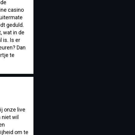
 de
ine casino
uitermate
dt geduld.
, wat in de
is. Is er
peuren? Dan
rtje te
j onze live
niet wil
een
ijheid om te