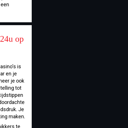
e een
 24u op
asino's is
ar en je
eer je ook
telling tot
tijdstippen
ndoordachte
jdsdruk. Je
tting maken.
ikkers te