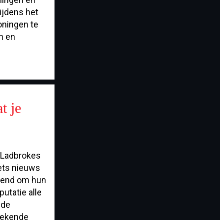
ijdens het
loningen te
n en
t je
e Ladbrokes
iets nieuws
ekend om hun
utatie alle
 de
gekende