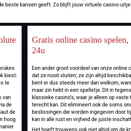
 beste kansen geeft. Zo blijft jouw virtuele casino-uitj
olute
Gratis online casino spelen,
24u
dbrokes
Een ander groot voordeel van onze online c
k kiest:
dat ze nooit sluiten; ze zijn altijd beschikba
s te
bent er dus steeds meer dan welkom, wann
maar zin hebt in een spelletje. Dit in tegens
k van
klassieke casino's, waar je alleen op vaste 
ia de
terecht kan. Dit elimineert ook de soms o
Saut de
beslissingen die worden ingegeven door ti
en hoog
kan in alle rust en vrijheid de juiste inscha
manier
Het hoeft trouwens ook niet altijd om de kn