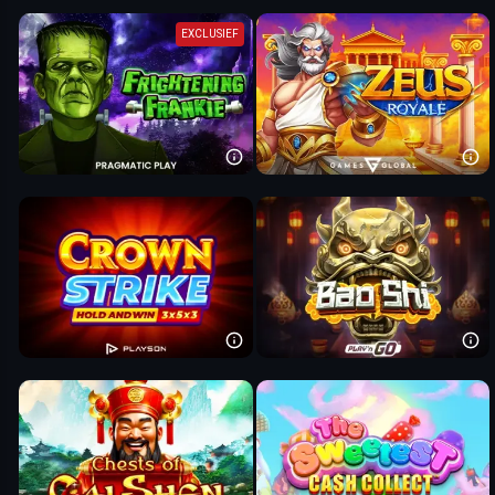
EXCLUSIEF