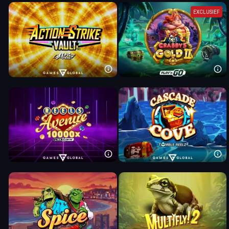
EXCLUSIEF