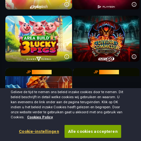
JP
€66,933.48
JP
€66,933.48
Gelieve de tijd te nemen ons beleid inzake cookies door te nemen. Dit
beleid beschrijft in detail welke cookies wij gebruiken en waarom. U
kan eveneens de link onder aan de pagina terugvinden. Klik op OK
indien u het beleid inzake Cookies heeft gelezen en begrepen. Door
onze website verder te gebruiken gaat u akkoord met ons gebruik van
Cookies.
Cookies Policy
Cookie-instellingen
Alle cookies accepteren