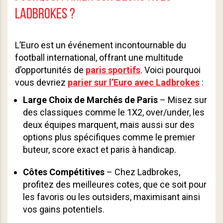
Ladbrokes ?
L’Euro est un événement incontournable du
football international, offrant une multitude
d’opportunités de
paris sportifs
. Voici pourquoi
vous devriez
parier sur l’Euro avec Ladbrokes
:
Large Choix de Marchés de Paris
– Misez sur
des classiques comme le 1X2, over/under, les
deux équipes marquent, mais aussi sur des
options plus spécifiques comme le premier
buteur, score exact et paris à handicap.
Côtes Compétitives
– Chez Ladbrokes,
profitez des meilleures cotes, que ce soit pour
les favoris ou les outsiders, maximisant ainsi
vos gains potentiels.