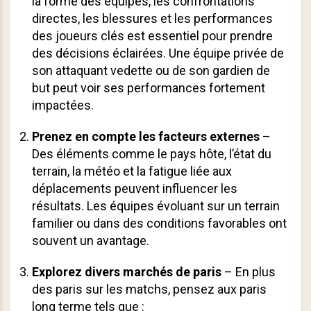
la forme des équipes, les confrontations
directes, les blessures et les performances
des joueurs clés est essentiel pour prendre
des décisions éclairées. Une équipe privée de
son attaquant vedette ou de son gardien de
but peut voir ses performances fortement
impactées.
Prenez en compte les facteurs externes
–
Des éléments comme le pays hôte, l’état du
terrain, la météo et la fatigue liée aux
déplacements peuvent influencer les
résultats. Les équipes évoluant sur un terrain
familier ou dans des conditions favorables ont
souvent un avantage.
Explorez divers marchés de paris
– En plus
des paris sur les matchs, pensez aux paris
long terme tels que :