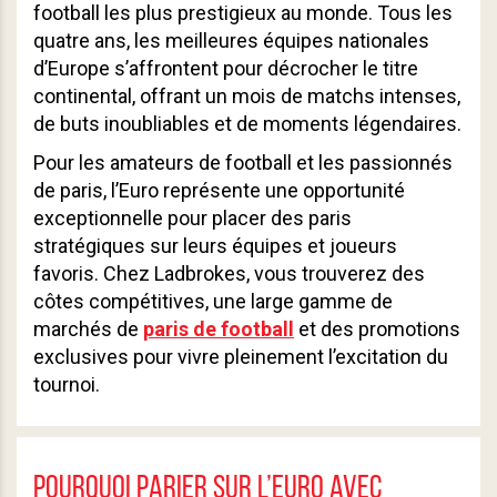
football les plus prestigieux au monde. Tous les
quatre ans, les meilleures équipes nationales
d’Europe s’affrontent pour décrocher le titre
continental, offrant un mois de matchs intenses,
de buts inoubliables et de moments légendaires.
Pour les amateurs de football et les passionnés
de paris, l’Euro représente une opportunité
exceptionnelle pour placer des paris
stratégiques sur leurs équipes et joueurs
favoris. Chez Ladbrokes, vous trouverez des
côtes compétitives, une large gamme de
marchés de
paris de football
et des promotions
exclusives pour vivre pleinement l’excitation du
tournoi.
Pourquoi parier sur l’Euro avec