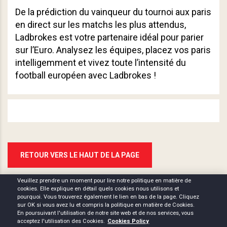
De la prédiction du vainqueur du tournoi aux paris
en direct sur les matchs les plus attendus,
Ladbrokes est votre partenaire idéal pour parier
sur l’Euro. Analysez les équipes, placez vos paris
intelligemment et vivez toute l’intensité du
football européen avec Ladbrokes !
RETOUR VERS LE HAUT DE LA PAGE
Veuillez prendre un moment pour lire notre politique en matière de
cookies. Elle explique en détail quels cookies nous utilisons et
pourquoi. Vous trouverez également le lien en bas de la page. Cliquez
sur OK si vous avez lu et compris la politique en matière de Cookies.
En poursuivant l'utilisation de notre site web et de nos services, vous
acceptez l'utilisation des Cookies.
Cookies Policy