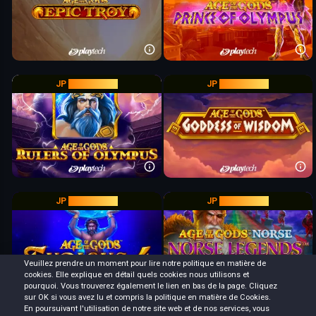
JP
€277,620.57
JP
€277,620.57
JP
€277,620.57
JP
€252,541.79
Veuillez prendre un moment pour lire notre politique en matière de
cookies. Elle explique en détail quels cookies nous utilisons et
pourquoi. Vous trouverez également le lien en bas de la page. Cliquez
sur OK si vous avez lu et compris la politique en matière de Cookies.
En poursuivant l'utilisation de notre site web et de nos services, vous