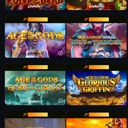
JP
€277,620.57
JP
€252,541.79
JP
€252,541.79
JP
€277,620.57
JP
€277,620.57
JP
€277,620.57