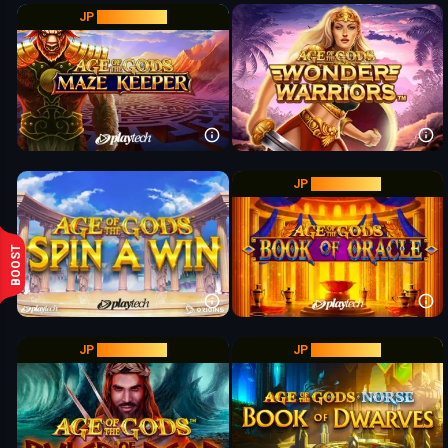
JP
€277,620.57
JP
€277,620.57
BOOST
JP
€277,620.57
JP
€252,541.79